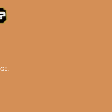
GE.
n
k)